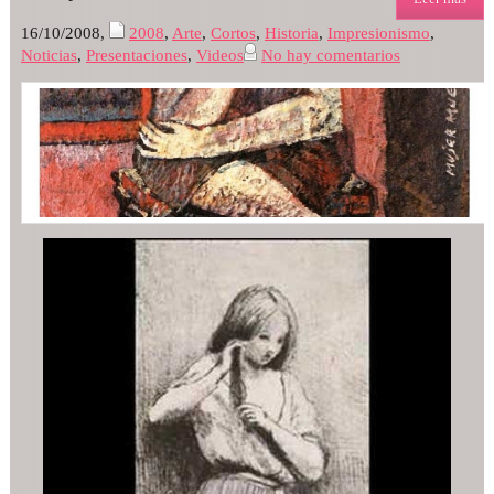
16/10/2008
,
2008
,
Arte
,
Cortos
,
Historia
,
Impresionismo
,
Noticias
,
Presentaciones
,
Videos
No hay comentarios