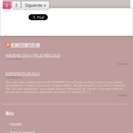
1
2
Siguiente »
HOMOTEMPORUM
NAVIDAD 2014 | FELIZ AÑO 2015
21/12/2014
Gaspar
EXPOPINTA VII 2014
19/08/2014
Otro año más participamos en EXPOPINTA VII en Alcalá La Real junto a otros tantos
compañeros y amigos. En la foto Ángeles Millan, Nicolás Angulo e Inca con un abanico
mio. En esta exposición, que estará abierta hasta el 24 de agosto, se puede disfrutar
de pinturas, esculturas y grabados de hasta 25 artistas El […]
Gaspar
Meta
Acceder
Feed de entradas