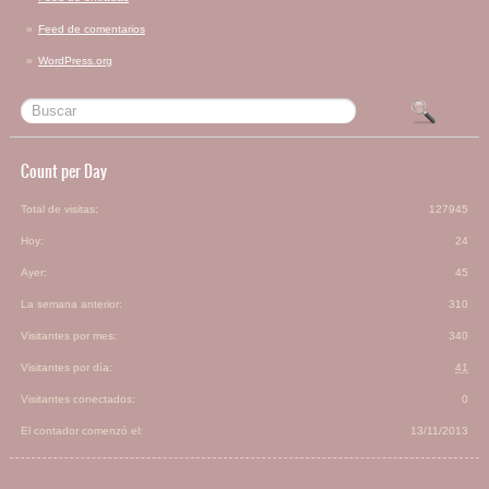
Feed de comentarios
WordPress.org
Count per Day
Total de visitas:
127945
Hoy:
24
Ayer:
45
La semana anterior:
310
Visitantes por mes:
340
Visitantes por día:
41
Visitantes conectados:
0
El contador comenzó el:
13/11/2013