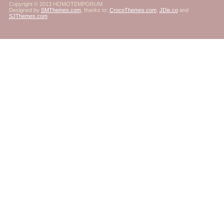
Copyright © 2013 HOMOTEMPORUM
Designed by
SMThemes.com
, thanks to:
CrocoThemes.com
,
JDis.co
and
SJThemes.com