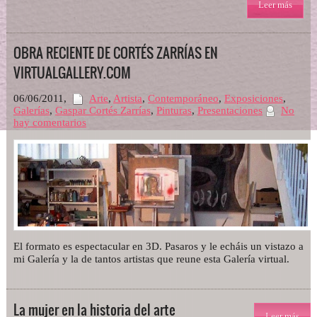
Leer más
OBRA RECIENTE DE CORTÉS ZARRÍAS EN
VIRTUALGALLERY.COM
06/06/2011
,
Arte
,
Artista
,
Contemporáneo
,
Exposiciones
,
Galerías
,
Gaspar Cortés Zarrías
,
Pinturas
,
Presentaciones
No
hay comentarios
El formato es espectacular en 3D. Pasaros y le echáis un vistazo a
mi Galería y la de tantos artistas que reune esta Galería virtual.
La mujer en la historia del arte
Leer más