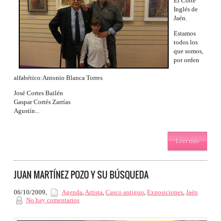
El Corte
Inglés de
Jaén.
Estamos
todos los
que somos,
por orden
alfabético:Antonio Blanca Torres
José Cortes Bailén
Gaspar Cortés Zarrías
Agustín...
Leer más
JUAN MARTÍNEZ POZO Y SU BÚSQUEDA
06/10/2009
,
Agenda
,
Artista
,
Casco antiguo
,
Exposiciones
,
Jaén
No hay comentarios