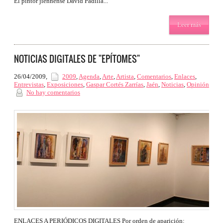
El pintor jiennense David Padilla...
Leer más
NOTICIAS DIGITALES DE "EPÍTOMES"
26/04/2009
,
2009
,
Agenda
,
Arte
,
Artista
,
Comentarios
,
Enlaces
,
Entrevistas
,
Exposiciones
,
Gaspar Cortés Zarrías
,
Jaén
,
Noticias
,
Opinión
No hay comentarios
ENLACES A PERIÓDICOS DIGITALES Por orden de aparición: