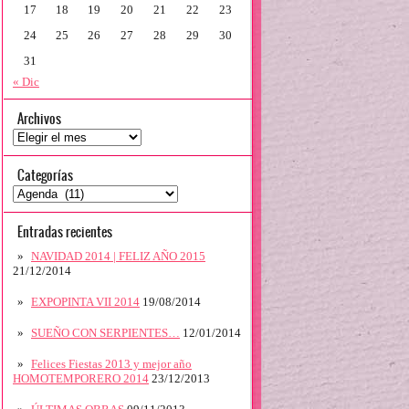
17
18
19
20
21
22
23
24
25
26
27
28
29
30
31
« Dic
Archivos
Archivos
Categorías
Categorías
Entradas recientes
NAVIDAD 2014 | FELIZ AÑO 2015
21/12/2014
EXPOPINTA VII 2014
19/08/2014
SUEÑO CON SERPIENTES…
12/01/2014
Felices Fiestas 2013 y mejor año
HOMOTEMPORERO 2014
23/12/2013