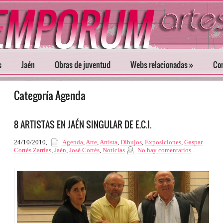
s
Jaén
Obras de juventud
Webs relacionadas
»
Con
Categoría Agenda
8 ARTISTAS EN JAÉN SINGULAR DE E.C.I.
24/10/2010
,
Agenda
,
Arte
,
Artista
,
Dibujos
,
Exposiciones
,
Gaspar
Cortés Zarrías
,
Jaén
,
José Cortés
,
Noticias
No hay comentarios