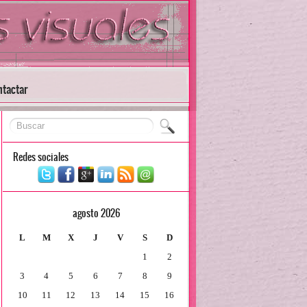
tactar
Redes sociales
agosto 2026
L
M
X
J
V
S
D
1
2
3
4
5
6
7
8
9
10
11
12
13
14
15
16