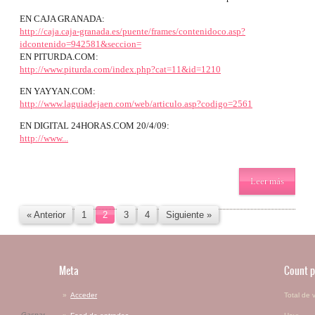
EN CAJA GRANADA:
http://caja.caja-granada.es/puente/frames/contenidoco.asp?
idcontenido=942581&seccion=
EN PITURDA.COM:
http://www.piturda.com/index.php?cat=11&id=1210
EN YAYYAN.COM:
http://www.laguiadejaen.com/web/articulo.asp?codigo=2561
EN DIGITAL 24HORAS.COM 20/4/09:
http://www...
Leer más
« Anterior
1
2
3
4
Siguiente »
Meta
Count p
Acceder
Total de v
Gaspar